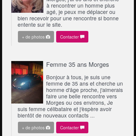
à rencontrer un homme plus
agé, je peux me déplacer ou
bien recevoir pour une rencontre si bonne
entente sur le site.
+ de photos
Contacter
Femme 35 ans Morges
Bonjour à tous, je suis une
femme de 35 ans et cherche un
homme d'âge proche, j'aimerais
faire une belle rencontre vers
Morges ou ces environs, Je
suis femme célibataire et j'èspère avoir
bientôt de nouveaux contacts ...
+ de photos
Contacter