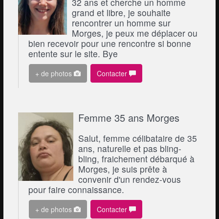
32 ans et cherche un homme
grand et libre, je souhaite
rencontrer un homme sur
Morges, je peux me déplacer ou
bien recevoir pour une rencontre si bonne
entente sur le site. Bye
+ de photos
Contacter
Femme 35 ans Morges
Salut, femme célibataire de 35
ans, naturelle et pas bling-
bling, fraichement débarqué à
Morges, je suis prête à
convenir d'un rendez-vous
pour faire connaissance.
+ de photos
Contacter