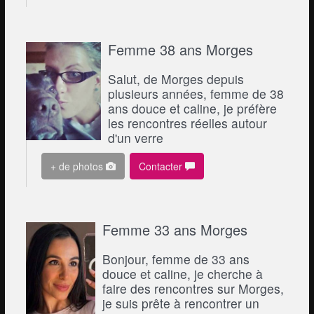
Femme 38 ans Morges
Salut, de Morges depuis
plusieurs années, femme de 38
ans douce et caline, je préfère
les rencontres réelles autour
d'un verre
+ de photos
Contacter
Femme 33 ans Morges
Bonjour, femme de 33 ans
douce et caline, je cherche à
faire des rencontres sur Morges,
je suis prête à rencontrer un