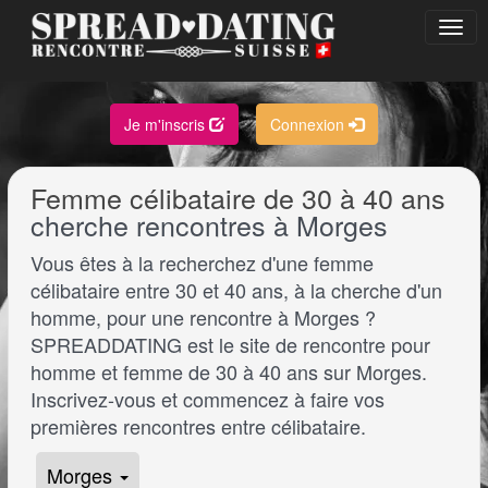
Je m'inscris
Connexion
Femme célibataire de 30 à 40 ans
cherche rencontres à Morges
Vous êtes à la recherchez d'une
femme
célibataire
entre 30 et 40 ans, à la cherche d'un
homme, pour une
rencontre à Morges
?
SPREADDATING est le
site de rencontre
pour
homme et femme de
30 à 40 ans
sur
Morges
.
Inscrivez-vous et commencez à faire vos
premières
rencontres entre célibataire
.
Morges