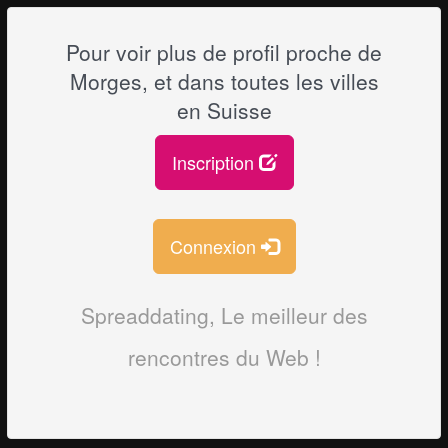
Pour voir plus de profil proche de
Morges, et dans toutes les villes
en Suisse
Inscription
Connexion
Spreaddating, Le meilleur des
rencontres du Web !