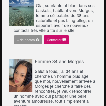
Ola, souriante et bien dans ses
baskets, habitant vers Morges,
femme célibataire de 38 ans,
naturelle et pas bling-bling, en
espèrant avoir de nouveaux
contacts très vite à tte sur le site
+ de photos
Contacter
Femme 34 ans Morges
Salut à tous, j'ai 34 ans et
cherche un homme plus agé
que moi, nouvellement arrivée à
Morges je cherche à faire des
rencontres, je veux rencontrer
un homme avec qui partager une belle
aventure amoureuse, tout simplement à
bientôt