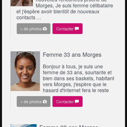
Morges, Je suis femme célibataire
et j'èspère avoir bientôt de nouveaux
contacts ...
+ de photos
Contacter
Femme 33 ans Morges
Bonjour à tous, je suis une
femme de 33 ans, souriante et
bien dans ses baskets, habitant
vers Morges, j'espère que le
hasard d'internet fera le reste
+ de photos
Contacter