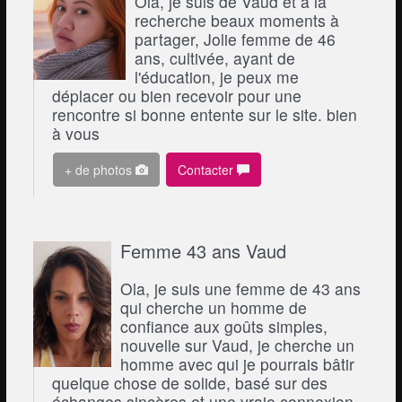
Ola, je suis de Vaud et à la
recherche beaux moments à
partager, Jolie femme de 46
ans, cultivée, ayant de
l'éducation, je peux me
déplacer ou bien recevoir pour une
rencontre si bonne entente sur le site. bien
à vous
+ de photos
Contacter
Femme 43 ans Vaud
Ola, je suis une femme de 43 ans
qui cherche un homme de
confiance aux goûts simples,
nouvelle sur Vaud, je cherche un
homme avec qui je pourrais bâtir
quelque chose de solide, basé sur des
échanges sincères et une vraie connexion