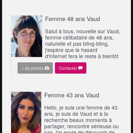
Femme 48 ans Vaud
Salut à tous, nouvelle sur Vaud,
femme célibataire de 48 ans,
naturelle et pas bling-bling,
j'espère que le hasard
d'internet fera le reste à bientôt
+ de photos
Contacter
Femme 43 ans Vaud
Hello, je suis une femme de 43
ans, je suis de Vaud et à la
recherche beaux moments à
partager, rencontre sérieuse ou
pas, j'ai envie de découvrir de