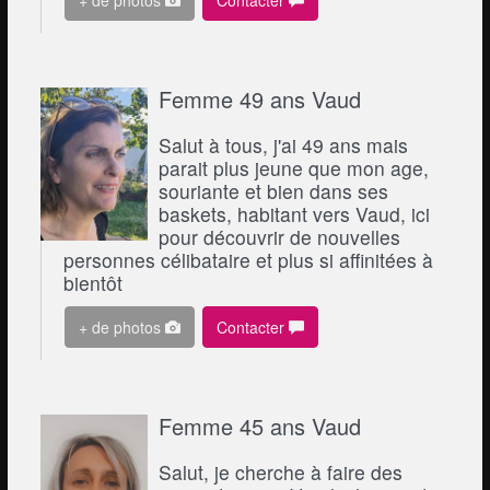
+ de photos
Contacter
Femme 49 ans Vaud
Salut à tous, j'ai 49 ans mais
parait plus jeune que mon age,
souriante et bien dans ses
baskets, habitant vers Vaud, ici
pour découvrir de nouvelles
personnes célibataire et plus si affinitées à
bientôt
+ de photos
Contacter
Femme 45 ans Vaud
Salut, je cherche à faire des