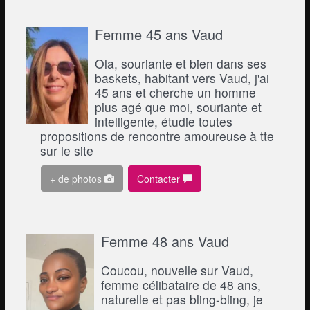
Femme 45 ans Vaud
Ola, souriante et bien dans ses
baskets, habitant vers Vaud, j'ai
45 ans et cherche un homme
plus agé que moi, souriante et
intelligente, étudie toutes
propositions de rencontre amoureuse à tte
sur le site
+ de photos
Contacter
Femme 48 ans Vaud
Coucou, nouvelle sur Vaud,
femme célibataire de 48 ans,
naturelle et pas bling-bling, je