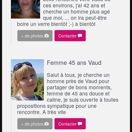
ces environs, j'ai 42 ans et
cherche un homme plus agé
que moi, ... on ira peut-être
boire un verre bientôt ;-) à bientôt
+ de photos
Contacter
Femme 45 ans Vaud
Salut à tous, je cherche un
homme près de Vaud pour
partager de bons moments,
femme de 45 ans douce et
caline, je suis ouverte à toutes
propositions sympatique pour une
rencontre. A très vite
+ de photos
Contacter