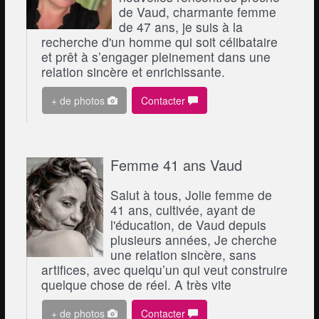
de Vaud, charmante femme
de 47 ans, je suis à la
recherche d'un homme qui soit célibataire
et prêt à s’engager pleinement dans une
relation sincère et enrichissante.
+ de photos
Contacter
Femme 41 ans Vaud
Salut à tous, Jolie femme de
41 ans, cultivée, ayant de
l'éducation, de Vaud depuis
plusieurs années, Je cherche
une relation sincère, sans
artifices, avec quelqu’un qui veut construire
quelque chose de réel. A très vite
+ de photos
Contacter