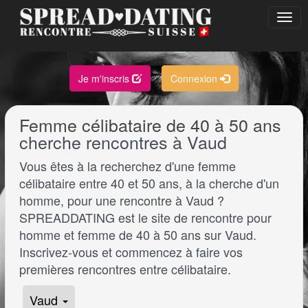
Je m'inscris
Connexion
Femme célibataire de 40 à 50 ans
cherche rencontres à Vaud
Vous êtes à la recherchez d'une
femme
célibataire
entre 40 et 50 ans, à la cherche d'un
homme, pour une
rencontre à Vaud
?
SPREADDATING est le
site de rencontre
pour
homme et femme de
40 à 50 ans
sur
Vaud
.
Inscrivez-vous et commencez à faire vos
premières
rencontres entre célibataire
.
Vaud