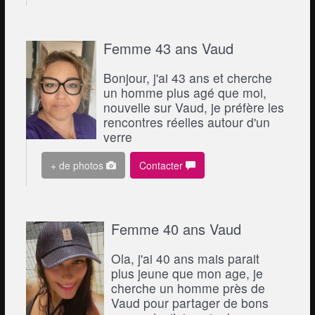
Femme 43 ans Vaud
Bonjour, j'ai 43 ans et cherche
un homme plus agé que moi,
nouvelle sur Vaud, je préfère les
rencontres réelles autour d'un
verre
+ de photos
Contacter
Femme 40 ans Vaud
Ola, j'ai 40 ans mais parait
plus jeune que mon age, je
cherche un homme près de
Vaud pour partager de bons