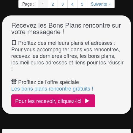
Page :
1
2
3
4
5
Suivante »
Recevez les Bons Plans rencontre sur
votre messagerie !
Profitez des meilleurs plans et adresses :
Pour vous accompagner dans vos rencontres,
recevez les dernieres offres, les bons plans,
les meilleures adresses et liens pour les réussir
!
Profitez de l'offre spéciale
Les bons plans rencontre gratuits !
Pour les recevoir, cliquez-ici