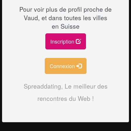
Pour voir plus de profil proche de
Vaud, et dans toutes les villes
en Suisse
Inscription
Connexion
Spreaddating, Le meilleur des
rencontres du Web !